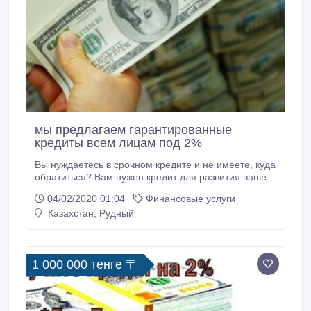
мы предлагаем гарантированные
кредиты всем лицам под 2%
Вы нуждаетесь в срочном кредите и не имеете, куда
обратиться? Вам нужен кредит для развития вашего
бизнеса, и многие банки отказали вам в связи с
04/02/2020 01:04
Финансовые услуги
высокими процентными ставками и ценными
Казахстан, Рудный
бумагами? Если вы ищете способ очистить свои
финансы, расширить свой бизнес, погасить
задолженность, починить или заменить
автомобиль? Смотрите не дальше.
1 000 000 тенге 〒