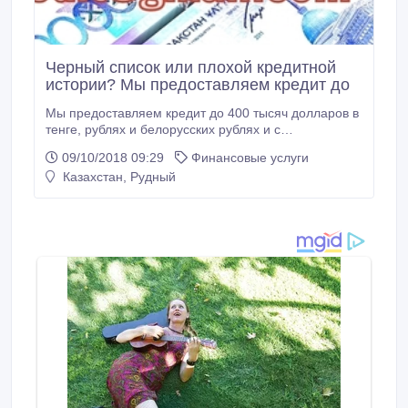
Черный список или плохой кредитной
истории? Мы предоставляем кредит до
Мы предоставляем кредит до 400 тысяч долларов в
тенге, рублях и белорусских рублях и с
максимальным сроком от 1 до 30 лет.
09/10/2018 09:29
Финансовые услуги
Единственным обязательным документом является
Казахстан, Рудный
ваш паспорт и подписание документа кредитного
соглашения. Нужен ли вам быстрый кредит для
бизнеса или оплата счетов со ставкой 2%? Мы
предлагаем бизнес-кредит, личный кредит,
ипотечный кредит, автокредит, студенческий кредит,
кредит консолидации задолженности.