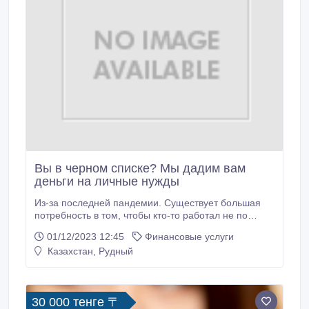
Вы в черном списке? Мы дадим вам
деньги на личные нужды
Из-за последней пандемии. Существует большая
потребность в том, чтобы кто-то работал не по
найму, а не на работе, которую вас могут уволить в
01/12/2023 12:45
Финансовые услуги
любой момент. Подлинная кредитная компания
Казахстан, Рудный
решила предоставить кредит населению по
доступной процентной ставке. Вы в черном списке,
но все еще мечтаете заняться бизнесом? У вас есть
бизнес-план, но главная проблема в том, что вы не
30 000 тенге 〒
имеете права на получение кредита? Вы хотите