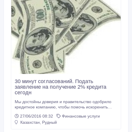
30 минут согласований. Подать
заявление на получение 2% кредита
сегодн
Мы достойны доверия и правительство одобрило
кредитное компанию, чтобы помочь искоренить
бедность из казахстана. мы вам деньги на свой счет
27/06/2016 08:32
Финансовые услуги
тот же день подачи заявления, Мы предлагаем
Казахстан, Рудный
кредиты от $ 5000 до 300.000 долларов. Мы также
предоставляем бизнес-кредитов для частных лиц и