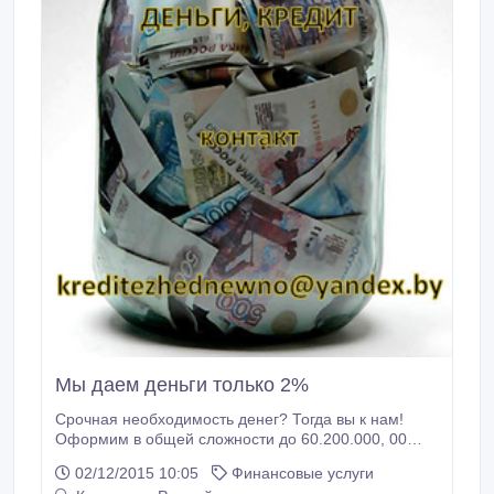
Мы даем деньги только 2%
Срочная необходимость денег? Тогда вы к нам!
Оформим в общей сложности до 60.200.000, 00
тенге сроком на 35 лет с возможностью досрочного
02/12/2015 10:05
Финансовые услуги
погашения. Нет залога и поручителей!