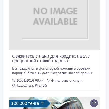
Свяжитесь с нами для кредита на 2%
процентной ставки годовых.
Вы нуждаются в финансовой помощи в срочном
порядке? Что вы ждете, Отправить по электронной
почте к нам сейчас через
10/01/2016 08:44
Финансовые услуги
(absaloanfirms@gmail.com), и в течение 30 минут с
Казахстан, Рудный
момента утверждения, мы поставляем бы ваши
деньги к вам немедленно без каких-либо задержек.
Абса кредит фирма предлагает кредиты на очень
доступной процентной ставке 2%, мы пытаемся
100 000 тенге 〒
помочь искоренить бедность во всех странах.