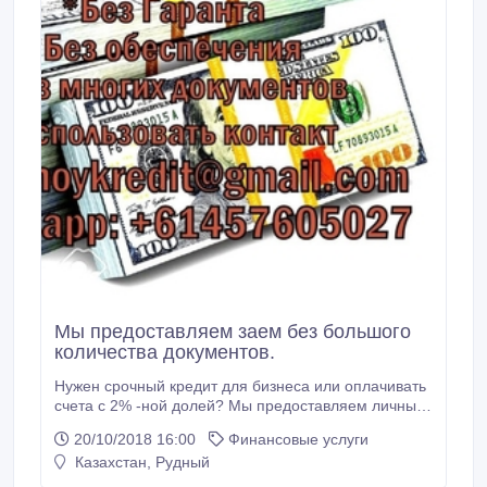
Мы предоставляем заем без большого
количества документов.
Нужен срочный кредит для бизнеса или оплачивать
счета с 2% -ной долей? Мы предоставляем личный
кредит, кредит на недвижимость, коммерческий
20/10/2018 16:00
Финансовые услуги
кредит и другие потенциальные физические лица,
Казахстан, Рудный
компании, сотрудничающие агентства и
организации. Никакой кредитной истории не