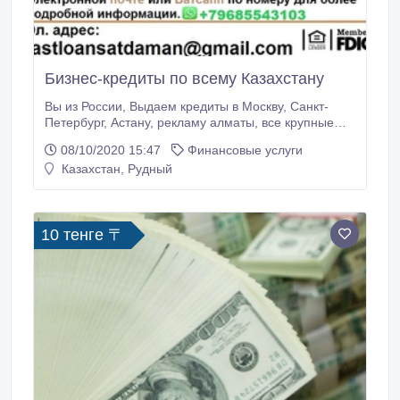
Бизнес-кредиты по всему Казахстану
Вы из России, Выдаем кредиты в Москву, Санкт-
Петербург, Астану, рекламу алматы, все крупные
города России. В этот праздничный рождественский
08/10/2020 15:47
Финансовые услуги
сезон компания выдает ссуды только серьезным
Казахстан, Рудный
клиентам, которым требуется одобрение кредита
для всей Европы и СНГ по доступной процентной
ставке 2% Подайте заявку.
10 тенге 〒