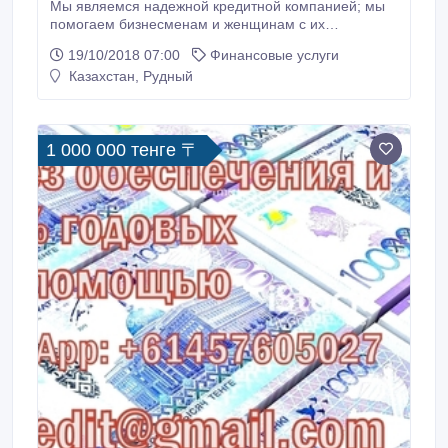
Мы являемся надежной кредитной компанией; мы
помогаем бизнесменам и женщинам с их
финансовыми потребностями. Мы предлагаем
19/10/2018 07:00
Финансовые услуги
любые виды займа заинтересованной стороне,
Казахстан, Рудный
поэтому, если вы заинтересованы в получении
кредита с процентной ставкой в 2%, свяжитесь с
нами по электронной почте: и вам будет
отправлено кредитное дело.
1 000 000 тенге 〒