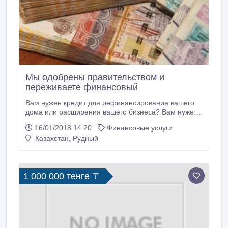
Мы одобрены правительством и
переживаете финансовый
Вам нужен кредит для рефинансирования вашего
дома или расширения вашего бизнеса? Вам нужен
кредит, чтобы погасить срочные долги и остаться с
16/01/2018 14:20
Финансовые услуги
одним кредитором? Вам нужен кредит для оплаты
Казахстан, Рудный
ваших счетов дальше, чем ваше образование и т.
Д.? Кредиты от 2000, 00 евро до 800 000, 00 евро.
Мы предлагаем кредиты индивидуальным и
сотрудничающим органам, которым требуется
1 000 000 тенге 〒
финансовая помощь в размере 2%.