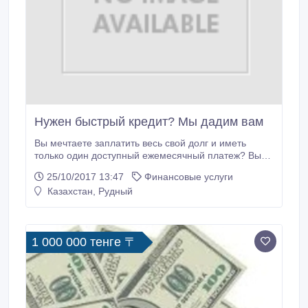
Нужен быстрый кредит? Мы дадим вам
Вы мечтаете заплатить весь свой долг и иметь
только один доступный ежемесячный платеж? Вы
хотите начать бизнес, но не запустите капитал или
25/10/2017 13:47
Финансовые услуги
хотите финансировать свой бизнес, но нет денег, и
Казахстан, Рудный
вы занесены в черный список? Это вам. Мы
предоставили кредит чернокожим людям во всем
городе в Казахстане без стресса или стычки по
электронной почте kredit360AU@ya.
1 000 000 тенге 〒