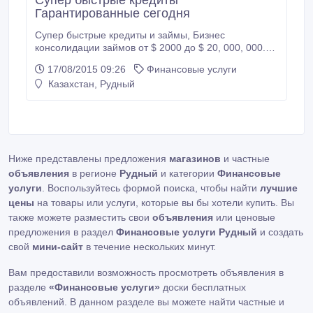
Супер быстрые кредиты
Гарантированные сегодня
Супер быстрые кредиты и займы, Бизнес
консолидации займов от $ 2000 до $ 20, 000, 000.00
в процентной ставке 2%. Быстрые согласований, в
17/08/2015 09:26
Финансовые услуги
тот же день выплаты. Предложение доступно для
Казахстан, Рудный
всего региона. применять свяжитесь с нами по
vermeulenfinance@yandex.com.
Ниже представлены предложения
магазинов
и частные
объявления
в регионе
Рудный
и категории
Финансовые
услуги
. Воспользуйтесь формой поиска, чтобы найти
лучшие
цены
на товары или услуги, которые вы бы хотели купить. Вы
также можете разместить свои
объявления
или ценовые
предложения в раздел
Финансовые услуги Рудный
и создать
свой
мини-сайт
в течение нескольких минут.
Вам предоставили возможность просмотреть объявления в
разделе
«Финансовые услуги»
доски бесплатных
объявлений. В данном разделе вы можете найти частные и