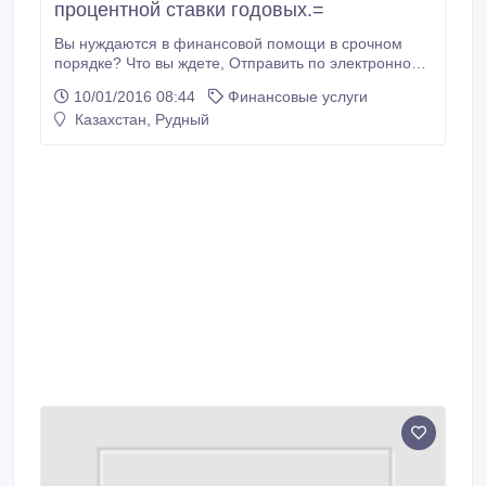
процентной ставки годовых.=
Вы нуждаются в финансовой помощи в срочном
порядке? Что вы ждете, Отправить по электронной
почте к нам сейчас через
10/01/2016 08:44
Финансовые услуги
(absaloanfirms@gmail.com), и в течение 30 минут с
Казахстан, Рудный
момента утверждения, мы поставляем бы ваши
деньги к вам немедленно без каких-либо задержек.
Абса кредит фирма предлагает кредиты на очень
доступной процентной ставке 2%, мы пытаемся
помочь искоренить бедность во всех странах.