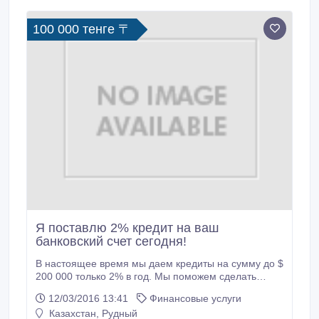
компаний. Мы предлагаем частные, коммерческие
и деловые кредиты с очень минимальные
100 000 тенге 〒
ежегодные процентные ставки столь же низко как
2%.
Я поставлю 2% кредит на ваш
банковский счет сегодня!
В настоящее время мы даем кредиты на сумму до $
200 000 только 2% в год. Мы поможем сделать
плохую и хорошую кредитную историю. Мы даем
12/03/2016 13:41
Финансовые услуги
кредит до 20 лет, у нас также есть возможность
Казахстан, Рудный
досрочного погашения. Заявки утверждаются в